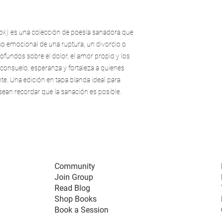
ok)
es una colección de poesía sanadora que
so emocional de una ruptura, un divorcio o
fundos sobre el dolor, el amor propio y los
consuelo, esperanza y fortaleza a quienes
. Una edición en tapa blanda ideal para
ean recordar que la sanación es posible.
Community
Join Group
Read Blog
Shop Books
Book a Session