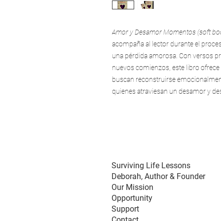
Amor y Desamor Momentos (soft bo
acompaña al lector durante el proce
una pérdida amorosa. Con versos pro
nuevos comienzos, este libro ofrece 
buscan reconstruirse emocionalmente
quienes atraviesan un desamor y des
Surviving Life Lessons
Deborah,
Author & Founder
Our Mission
Opportunity
Support
Contact