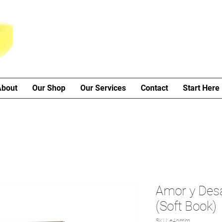
About
Our Shop
Our Services
Contact
Start Here
Amor y De
(Soft Book)
SKU: e4gmm