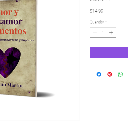
Price
$14.99
Quantity
*