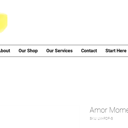
About
Our Shop
Our Services
Contact
Start Here
Amor Mome
SKU: LM-PDF-S