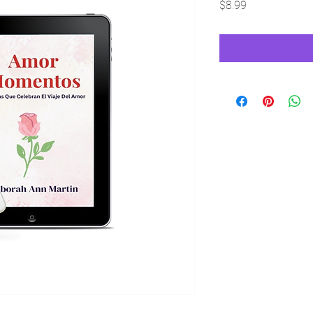
Price
$8.99