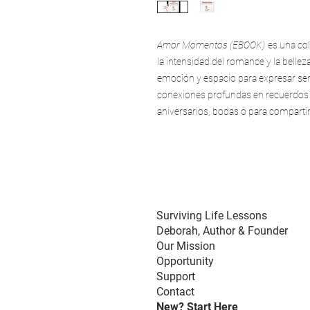
Amor Momentos (EBOOK)
es una col
la intensidad del romance y la bellez
emoción y espacio para expresar sen
conexiones profundas en recuerdos i
aniversarios, bodas o para comparti
Surviving Life Lessons
Deborah,
Author & Founder
Our Mission
Opportunity
Support
Contact
New? Start Here