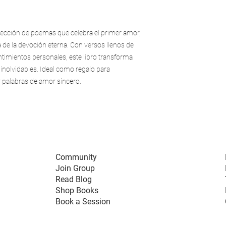
ección de poemas que celebra el primer amor,
a de la devoción eterna. Con versos llenos de
timientos personales, este libro transforma
nolvidables. Ideal como regalo para
r palabras de amor sincero.
Community
Join Group
Read Blog
Shop Books
Book a Session